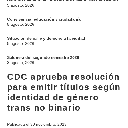
Gerardo Caetano recibirá reconocimiento del Parlamento
5 agosto, 2026
Convivencia, educación y ciudadanía
5 agosto, 2026
Situación de calle y derecho a la ciudad
5 agosto, 2026
Salonera del segundo semestre 2026
3 agosto, 2026
CDC aprueba resolución
INSTITUCIONAL
para emitir títulos según
BEDELÍA
DEPARTAMENTOS
identidad de género
EVA FCS
ENSEÑANZA
trans no binario
OFERTA DE GRADO
INVESTIGACIÓN
POSGRADOS
Publicada el
30 noviembre, 2023
EXTENSIÓN
EDUCACIÓN PERMANENTE