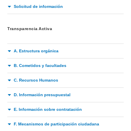
Solicitud de información
INSTITUCIONAL
BEDELÍA
DEPARTAMENTOS
Transparencia Activa
EVA FCS
ENSEÑANZA
OFERTA DE GRADO
INVESTIGACIÓN
A. Estructura orgánica
POSGRADOS
EXTENSIÓN
EDUCACIÓN PERMANENTE
B. Cometidos y facultades
MOVILIDAD ACADÉMICA
SERVICIOS
C. Recursos Humanos
BIBLIOTECA
LLAMADOS
D. Información presupuestal
NOTICIAS
E. Información sobre contratación
CONTACTO
F. Mecanismos de participación ciudadana