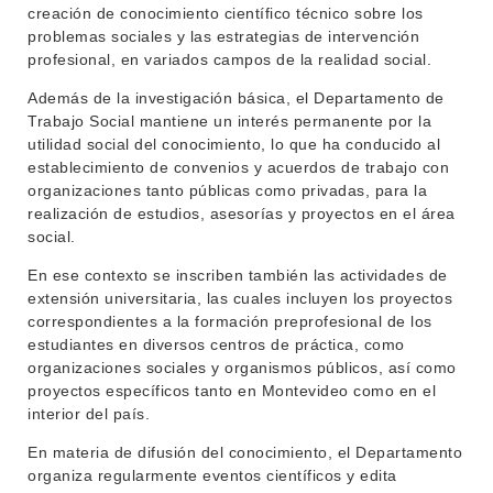
creación de conocimiento científico técnico sobre los
problemas sociales y las estrategias de intervención
profesional, en variados campos de la realidad social.
INSTITUCIONAL
Además de la investigación básica, el Departamento de
BEDELÍA
Trabajo Social mantiene un interés permanente por la
DEPARTAMENTOS
utilidad social del conocimiento, lo que ha conducido al
EVA FCS
establecimiento de convenios y acuerdos de trabajo con
ENSEÑANZA
organizaciones tanto públicas como privadas, para la
OFERTA DE GRADO
realización de estudios, asesorías y proyectos en el área
INVESTIGACIÓN
POSGRADOS
social.
EXTENSIÓN
En ese contexto se inscriben también las actividades de
EDUCACIÓN PERMANENTE
extensión universitaria, las cuales incluyen los proyectos
MOVILIDAD ACADÉMICA
SERVICIOS
correspondientes a la formación preprofesional de los
estudiantes en diversos centros de práctica, como
BIBLIOTECA
LLAMADOS
organizaciones sociales y organismos públicos, así como
proyectos específicos tanto en Montevideo como en el
NOTICIAS
interior del país.
En materia de difusión del conocimiento, el Departamento
CONTACTO
organiza regularmente eventos científicos y edita