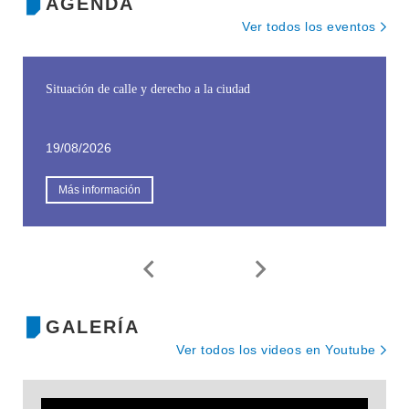
AGENDA
Ver todos los eventos
Situación de calle y derecho a la ciudad
19/08/2026
Más información
INSTITUCIONAL
BEDELÍA
DEPARTAMENTOS
EVA FCS
ENSEÑANZA
OFERTA DE GRADO
INVESTIGACIÓN
POSGRADOS
GALERÍA
EXTENSIÓN
Ver todos los videos en Youtube
EDUCACIÓN PERMANENTE
MOVILIDAD ACADÉMICA
SERVICIOS