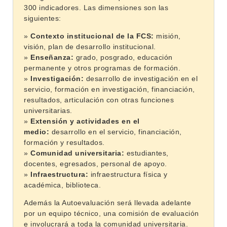
300 indicadores. Las dimensiones son las
siguientes:
»
Contexto institucional de la FCS:
misión,
visión, plan de desarrollo institucional.
»
Enseñanza:
grado, posgrado, educación
permanente y otros programas de formación.
»
Investigación:
desarrollo de investigación en el
servicio, formación en investigación, financiación,
resultados, articulación con otras funciones
universitarias.
»
Extensión y actividades en el
medio:
desarrollo en el servicio, financiación,
formación y resultados.
»
Comunidad universitaria:
estudiantes,
docentes, egresados, personal de apoyo.
»
Infraestructura:
infraestructura física y
académica, biblioteca.
INSTITUCIONAL
Además la Autoevaluación será llevada adelante
BEDELÍA
DEPARTAMENTOS
por un equipo técnico, una comisión de evaluación
EVA FCS
e involucrará a toda la comunidad universitaria.