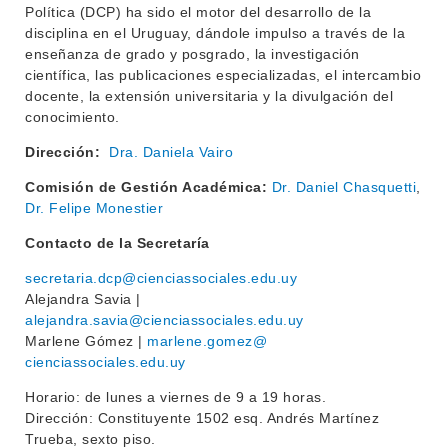
Política (DCP) ha sido el motor del desarrollo de la
disciplina en el Uruguay, dándole impulso a través de la
enseñanza de grado y posgrado, la investigación
científica, las publicaciones especializadas, el intercambio
docente, la extensión universitaria y la divulgación del
conocimiento.
Dirección:
Dra. Daniela Vairo
Comisión de Gestión Académica:
Dr. Daniel Chasquetti
,
Dr. Felipe Monestier
Contacto de la Secretaría
secretaria.dcp@cienciassociales.edu.uy
Alejandra Savia |
alejandra.savia@cienciassociales.edu.uy
Marlene Gómez |
marlene.gomez@
cienciassociales.edu.uy
Horario: de lunes a viernes de 9 a 19 horas.
Dirección: Constituyente 1502 esq. Andrés Martínez
Trueba, sexto piso.
INSTITUCIONAL