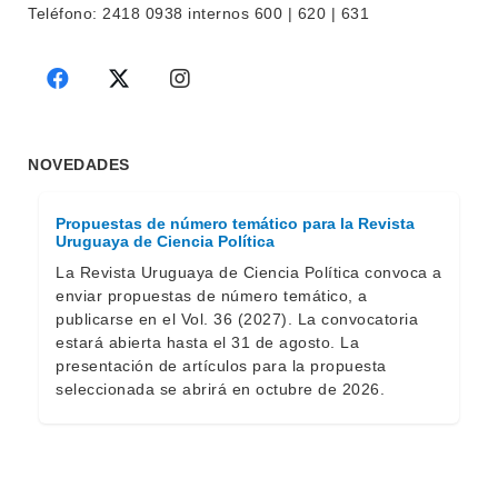
Teléfono: 2418 0938 internos 600 | 620 | 631
BEDELÍA
DEPARTAMENTOS
EVA FCS
ENSEÑANZA
OFERTA DE GRADO
INVESTIGACIÓN
POSGRADOS
NOVEDADES
EXTENSIÓN
EDUCACIÓN PERMANENTE
Propuestas de número temático para la Revista
MOVILIDAD ACADÉMICA
SERVICIOS
Uruguaya de Ciencia Política
La Revista Uruguaya de Ciencia Política convoca a
BIBLIOTECA
LLAMADOS
enviar propuestas de número temático, a
publicarse en el Vol. 36 (2027). La convocatoria
NOTICIAS
estará abierta hasta el 31 de agosto. La
presentación de artículos para la propuesta
CONTACTO
seleccionada se abrirá en octubre de 2026.