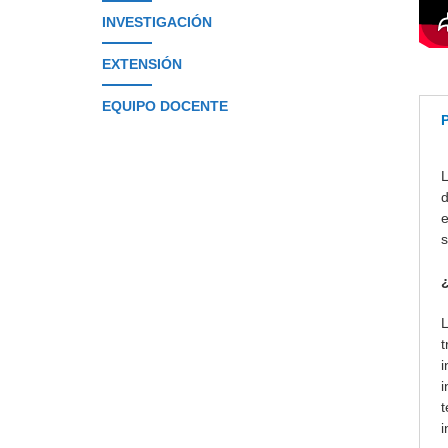
INVESTIGACIÓN
EXTENSIÓN
EQUIPO DOCENTE
P
L
d
e
s
¿
L
t
i
i
t
i