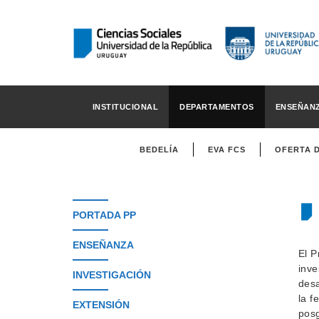
INSTITUCIONAL
DEPARTAMENTOS
ENSEÑAN
BEDELÍA
EVA FCS
OFERTA 
PORTADA PP
ENSEÑANZA
El P
inve
INVESTIGACIÓN
desa
la f
EXTENSIÓN
pos