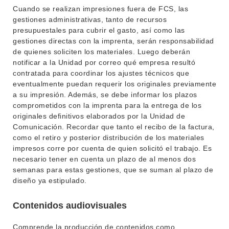
Cuando se realizan impresiones fuera de FCS, las
gestiones administrativas, tanto de recursos
presupuestales para cubrir el gasto, así como las
gestiones directas con la imprenta, serán responsabilidad
de quienes soliciten los materiales. Luego deberán
notificar a la Unidad por correo qué empresa resultó
contratada para coordinar los ajustes técnicos que
eventualmente puedan requerir los originales previamente
a su impresión. Además, se debe informar los plazos
comprometidos con la imprenta para la entrega de los
originales definitivos elaborados por la Unidad de
INSTITUCIONAL
Comunicación. Recordar que tanto el recibo de la factura,
BEDELÍA
como el retiro y posterior distribución de los materiales
DEPARTAMENTOS
impresos corre por cuenta de quien solicitó el trabajo. Es
EVA FCS
necesario tener en cuenta un plazo de al menos dos
ENSEÑANZA
semanas para estas gestiones, que se suman al plazo de
OFERTA DE GRADO
diseño ya estipulado.
INVESTIGACIÓN
POSGRADOS
Contenidos audiovisuales
EXTENSIÓN
EDUCACIÓN PERMANENTE
Comprende la producción de contenidos como
MOVILIDAD ACADÉMICA