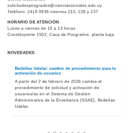
BEDELÍA
solicitudesposgrados@cienciassociales.edu.uy
DEPARTAMENTOS
Teléfono: 2418 0938 internos 215, 228 y 237
EVA FCS
HORARIO DE ATENCIÓN
ENSEÑANZA
OFERTA DE GRADO
Lunes a viernes de 10 a 13 horas
Constituyente 1502, Casa de Posgrados, planta baja
INVESTIGACIÓN
POSGRADOS
EXTENSIÓN
EDUCACIÓN PERMANENTE
NOVEDADES
MOVILIDAD ACADÉMICA
SERVICIOS
Bedelías Udelar: cambio de procedimiento para la
BIBLIOTECA
activación de usuarios
LLAMADOS
A partir del 2 de febrero de 2026 cambia el
NOTICIAS
procedimiento de solicitud y activación de
usuarios/as en el Sistema de Gestión
CONTACTO
Administrativa de la Enseñanza (SGAE), Bedelías
Udelar.