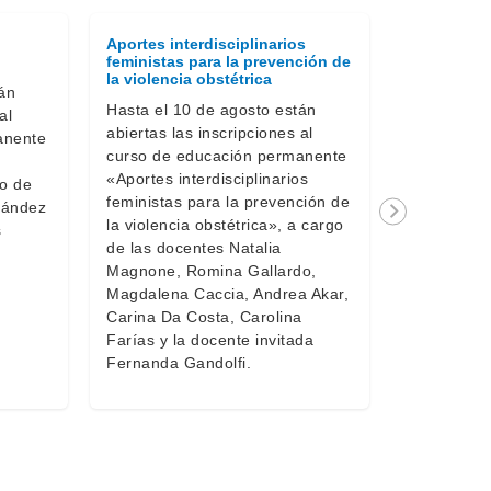
Aportes interdisciplinarios
Empresas y
feministas para la prevención de
oportunida
la violencia obstétrica
paradigma 
án
Hasta el 10 de agosto están
Hasta el 1
al
abiertas las inscripciones al
abiertas la
anente
curso de educación permanente
curso de e
«Aportes interdisciplinarios
«Empresas 
go de
feministas para la prevención de
oportunida
nández
la violencia obstétrica», a cargo
paradigma d
s
de las docentes Natalia
cargo de l
Magnone, Romina Gallardo,
Taks y Gas
Magdalena Caccia, Andrea Akar,
Carina Da Costa, Carolina
Farías y la docente invitada
Fernanda Gandolfi.