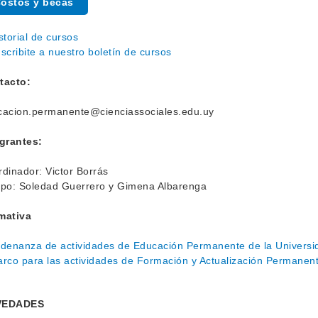
ostos y becas
storial de cursos
scribite a nuestro boletín de cursos
tacto:
cacion.permanente@cienciassociales.edu.uy
egrantes:
dinador: Victor Borrás
ipo: Soledad Guerrero y Gimena Albarenga
mativa
denanza de actividades de Educación Permanente de la Universid
rco para las actividades de Formación y Actualización Permanen
VEDADES