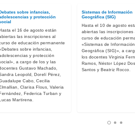
Debates sobre infancias,
Sistemas de Información
adolescencias y protección
Geográfica (SIG)
social
Hasta el 10 de agosto est
Hasta el 16 de agosto están
abiertas las inscripciones 
abiertas las inscripciones al
curso de educación perm
curso de educación permanente
«Sistemas de Información
«Debates sobre infancias,
Geográfica (SIG)», a car
adolescencias y protección
los docentes Virginia Fer
social», a cargo de los y las
Ramos, Néstor López Do
docentes Gustavo Machado,
Santos y Beatriz Rocco.
Sandra Leopold, Dorelí Pérez,
Guadalupe Cabo, Cecilia
Elmallian, Clarisa Flous, Valeria
Fernández, Federica Turban y
Lucas Martirena.