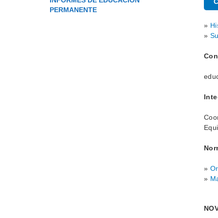
INFORMES DE EDUCACIÓN
C
PERMANENTE
»
Hi
»
Su
Con
edu
Int
Coor
Equ
Nor
»
Or
»
Ma
NO