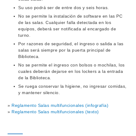
ENSEÑANZA
Su uso podrá ser de entre dos y seis horas.
OFERTA DE GRADO
No se permite la instalación de software en las PC
INVESTIGACIÓN
POSGRADOS
de las salas. Cualquier falla detectada en los
equipos, deberá ser notificada al encargado de
EXTENSIÓN
EDUCACIÓN PERMANENTE
turno.
MOVILIDAD ACADÉMICA
Por razones de seguridad, el ingreso o salida a las
SERVICIOS
salas será siempre por la puerta principal de
BIBLIOTECA
Biblioteca.
LLAMADOS
No se permite el ingreso con bolsos o mochilas, los
NOTICIAS
cuales deberán dejarse en los lockers a la entrada
de la Biblioteca.
CONTACTO
Se ruega conservar la higiene, no ingresar comidas,
y mantener silencio.
»
Reglamento Salas multifuncionales (infografía)
»
Reglamento Salas multifuncionales (texto)