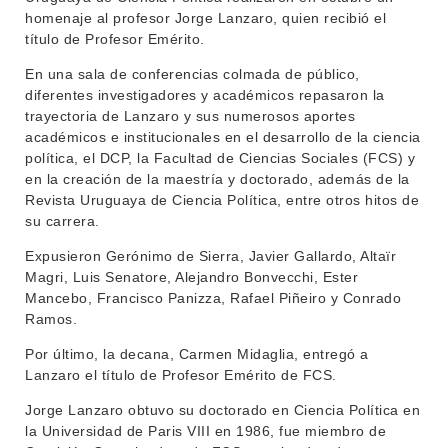
DEPARTAMENTOS
homenaje al profesor Jorge Lanzaro, quien recibió el
EVA FCS
título de Profesor Emérito.
ENSEÑANZA
OFERTA DE GRADO
En una sala de conferencias colmada de público,
diferentes investigadores y académicos repasaron la
INVESTIGACIÓN
POSGRADOS
trayectoria de Lanzaro y sus numerosos aportes
académicos e institucionales en el desarrollo de la ciencia
EXTENSIÓN
EDUCACIÓN PERMANENTE
política, el DCP, la Facultad de Ciencias Sociales (FCS) y
en la creación de la maestría y doctorado, además de la
MOVILIDAD ACADÉMICA
SERVICIOS
Revista Uruguaya de Ciencia Política, entre otros hitos de
su carrera.
BIBLIOTECA
LLAMADOS
Expusieron Gerónimo de Sierra, Javier Gallardo, Altaïr
NOTICIAS
Magri, Luis Senatore, Alejandro Bonvecchi, Ester
Mancebo, Francisco Panizza, Rafael Piñeiro y Conrado
CONTACTO
Ramos.
Por último, la decana, Carmen Midaglia, entregó a
Lanzaro el título de Profesor Emérito de FCS.
Jorge Lanzaro obtuvo su doctorado en Ciencia Política en
la Universidad de Paris VIII en 1986, fue miembro de