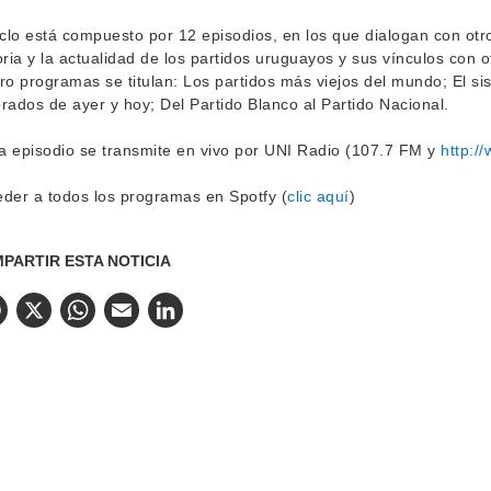
iclo está compuesto por 12 episodios, en los que dialogan con otr
oria y la actualidad de los partidos uruguayos y sus vínculos con 
ro programas se titulan: Los partidos más viejos del mundo; El s
rados de ayer y hoy; Del Partido Blanco al Partido Nacional.
 episodio se transmite en vivo por UNI Radio (107.7 FM y
http:/
der a todos los programas en Spotfy (
clic aquí
)
PARTIR ESTA NOTICIA
Facebook
X
WhatsApp
Email
LinkedIn