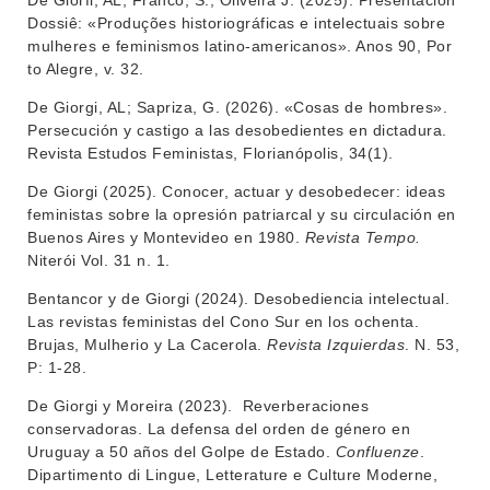
De Giorfi, AL; Franco, S.; Oliveira J. (2025). Presentación
Dossiê: «Produções historiográficas e intelectuais sobre
mulheres e feminismos latino-americanos». Anos 90, Por
to Alegre, v. 32.
De Giorgi, AL; Sapriza, G. (2026). «Cosas de hombres».
Persecución y castigo a las desobedientes en dictadura.
Revista Estudos Feministas, Florianópolis, 34(1).
De Giorgi (2025). Conocer, actuar y desobedecer: ideas
feministas sobre la opresión patriarcal y su circulación en
Buenos Aires y Montevideo en 1980.
Revista Tempo.
Niterói Vol. 31 n. 1.
Bentancor y de Giorgi (2024). Desobediencia intelectual.
Las revistas feministas del Cono Sur en los ochenta.
Brujas, Mulherio y La Cacerola.
Revista Izquierdas
. N. 53,
P: 1-28.
De Giorgi y Moreira (2023). Reverberaciones
conservadoras. La defensa del orden de género en
Uruguay a 50 años del Golpe de Estado.
Confluenze
.
INSTITUCIONAL
Dipartimento di Lingue, Letterature e Culture Moderne,
BEDELÍA