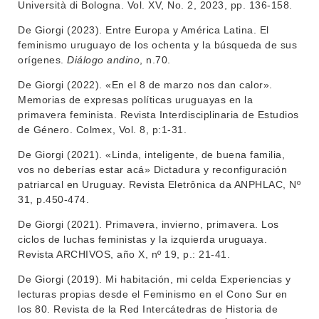
Università di Bologna. Vol. XV, No. 2, 2023, pp. 136-158.
DEPARTAMENTOS
EVA FCS
De Giorgi (2023). Entre Europa y América Latina. El
ENSEÑANZA
feminismo uruguayo de los ochenta y la búsqueda de sus
OFERTA DE GRADO
orígenes.
Diálogo andino
, n.70.
INVESTIGACIÓN
POSGRADOS
De Giorgi (2022). «En el 8 de marzo nos dan calor».
Memorias de expresas políticas uruguayas en la
EXTENSIÓN
EDUCACIÓN PERMANENTE
primavera feminista. Revista Interdisciplinaria de Estudios
de Género. Colmex, Vol. 8, p:1-31.
MOVILIDAD ACADÉMICA
SERVICIOS
De Giorgi (2021). «Linda, inteligente, de buena familia,
BIBLIOTECA
LLAMADOS
vos no deberías estar acá» Dictadura y reconfiguración
patriarcal en Uruguay. Revista Eletrônica da ANPHLAC, Nº
NOTICIAS
31, p.450-474.
De Giorgi (2021). Primavera, invierno, primavera. Los
CONTACTO
ciclos de luchas feministas y la izquierda uruguaya.
Revista ARCHIVOS, año X, nº 19, p.: 21-41.
De Giorgi (2019). Mi habitación, mi celda Experiencias y
lecturas propias desde el Feminismo en el Cono Sur en
los 80. Revista de la Red Intercátedras de Historia de