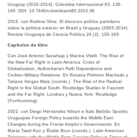
EVA FCS
Uruguay (2010-2014). Colombia Internacional 83: 135-
ENSEÑANZA
169. DOI: 10.7440/colombiaint83.2015.06
OFERTA DE GRADO
2015. con Rodinei Silva. El discurso político partidario
INVESTIGACIÓN
POSGRADOS
sobre la política exterior en Brasil y Uruguay (2003-2014).
Revista Uruguaya de Ciencia Política 24 (2): 135-169.
EXTENSIÓN
EDUCACIÓN PERMANENTE
Capítulos de libro
MOVILIDAD ACADÉMICA
SERVICIOS
Con José Antonio Sanahuja y Marina Vitelli. The Rise of
BIBLIOTECA
LLAMADOS
the New Far Right in Latin America: Crisis of
Globalization, Authoritarian Path Dependence and
NOTICIAS
Civilian-Military Relations. En Rosana Pinheiro Machado y
Tatiana Vargas Maia (coords.). The Rise of the Radical
CONTACTO
Right in the Global South. Routledge Studies in Fascism
and the Far Right. Londres y Nueva York: Routledge
(Forthcoming).
2022. con Diego Hernández Nilson e Italo Beltrão Sposito.
Uruguayan Foreign Policy towards the Middle East:
Changes during the Frente Amplio’s Governments. En
Marta Tawil-Kuri y Élodie Brun (coords.). Latin American