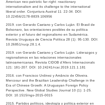
American neo-patriotic far-right: reactionary
internationalism and its challenge to the international
liberal order. Conjuntura Austral 11: 22-34. DOI:
10.22456/2178-8839.106956
2019. con Gerardo Caetano y Carlos Luján. El Brasil de
Bolsonaro, las orientaciones posibles de su política
exterior y el futuro del regionalismo en Sudamérica.
Revista Uruguaya de Ciencia Política 28 (1): 95-130. DOI:
10.26851/rucp.28.1.4.
2019. con Gerardo Caetano y Carlos Luján. Liderazgos y
regionalismos en las relaciones internacionales
latinoamericanas. Revista CIDOB d’Afers Internacionals
121: 181-207. DOI: 10.24241/rcai.2019.121.1.181
2016. con Francisco Urdinez y Amâncio de Oliveira.
Mercosur and the Brazilian Leadership Challenge in the
Era of Chinese Growth: A Uruguayan Foreign Policy
Perspective. New Global Studies Journal 10 (1): 1-25.
INSTITUCIONAL
DOI: 10.1515/ngs-2015-0015
BEDELÍA
DEPARTAMENTOS
2015. Partidos políticos, ideología y política exterior en