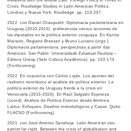
Relations with the Middle East. Foreign Policy in Times of
Crisis. Routledge Studies in Latin American Politics.
Londres y Nueva York: Routledge. pp. 210-237.
2022. con Daniel Chasquetti. Diplomacia parlamentaria en
Uruguay (2010-2015): preferencias versus acciones de
los diputados en la política exterior uruguaya. En Karina
Mariano, Regiane Bressan y Bruno Luciano (orgs.).
Diplomacia parlamentaria: perspectivas a partir das
Américas. San Pablo: Universidade Estadual Paulista –
Editora Unesp (Selo Cultura Acadêmica). pp. 153-173
(Forthcoming).
2022. En coautoría con Carlos Luján. Los aportes del
realismo neoclásico al análisis de política exterior. La
política exterior de Uruguay frente a la crisis en
Venezuela (2015-2020). En Raúl Salgado Espinoza
(coord). Análisis de Política Exterior desde América
Latina: Enfoques, Diseños metodológicos y Casos. Quito:
FLACSO (Forthcoming).
2021. con José Antonio Sanahuja. Latin American neo-
patriot far-right. Between the crisis of globalisation and