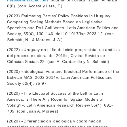
Presidential Elections
. Journal of Politics in Latin America,
INVESTIGACIÓN
0(0). (con Acosta y Lara, F.)
POSGRADOS
EXTENSIÓN
(2023) Estimating Parties’ Policy Positions in Uruguay:
EDUCACIÓN PERMANENTE
Comparing Scaling Methods Based on Legislative
MOVILIDAD ACADÉMICA
SERVICIOS
Speeches and Roll-Call Votes. Latin American Politics and
Society, 65(4), 130–146. doi:10.1017/lap.2023.12. (con
BIBLIOTECA
LLAMADOS
Schmidt, N., & Moraes, J. A.)
(2022) «Uruguay en el fin del ciclo progresista: un análisis
NOTICIAS
del proceso electoral del 2019», Civitas Revista de
Ciências Sociais 22. (con A. Cardarello y N. Schmidt)
CONTACTO
(2020) «Ideological Vote and Electoral Performance of the
Bolivian MAS, 2002-2014», Latin American Politics and
Society 62(4): 75-97.
(2020) «The Electoral Success of the Left in Latin
America: Is There Any Room for Spatial Models of
Voting?», Latin American Research Review 55(4): 691-
705. (con Juan A. Moraes).
(2020) «Diferenciación ideológica y coordinación