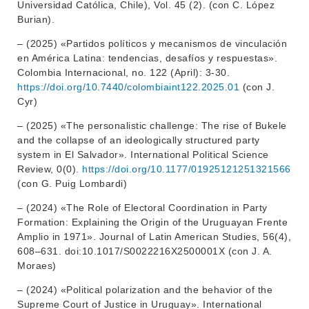
Universidad Católica, Chile), Vol. 45 (2). (con C. López
Burian).
– (2025) «Partidos políticos y mecanismos de vinculación
en América Latina: tendencias, desafíos y respuestas».
Colombia Internacional, no. 122 (April): 3-30.
https://doi.org/10.7440/colombiaint122.2025.01
(con J.
Cyr)
– (2025) «The personalistic challenge: The rise of Bukele
and the collapse of an ideologically structured party
system in El Salvador». International Political Science
Review, 0(0).
https://doi.org/10.1177/01925121251321566
(con G. Puig Lombardi)
– (2024) «The Role of Electoral Coordination in Party
Formation: Explaining the Origin of the Uruguayan Frente
Amplio in 1971». Journal of Latin American Studies, 56(4),
608–631. doi:10.1017/S0022216X2500001X (con J. A.
Moraes)
– (2024) «Political polarization and the behavior of the
Supreme Court of Justice in Uruguay». International