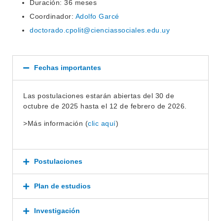
Duración: 36 meses
BEDELÍA
Coordinador:
Adolfo Garcé
DEPARTAMENTOS
EVA FCS
doctorado.cpolit@cienciassociales.edu.uy
ENSEÑANZA
OFERTA DE GRADO
INVESTIGACIÓN
POSGRADOS
Fechas importantes
EXTENSIÓN
EDUCACIÓN PERMANENTE
Las postulaciones estarán abiertas del 30 de
MOVILIDAD ACADÉMICA
SERVICIOS
octubre de 2025 hasta el 12 de febrero de 2026.
BIBLIOTECA
LLAMADOS
>Más información (
clic aquí
)
NOTICIAS
Postulaciones
CONTACTO
Plan de estudios
Investigación