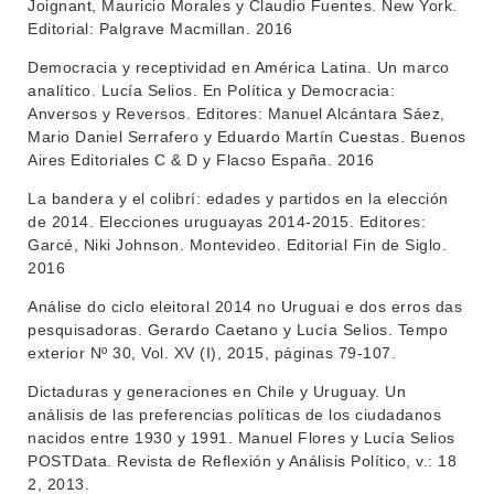
Joignant, Mauricio Morales y Claudio Fuentes. New York.
Editorial: Palgrave Macmillan. 2016
Democracia y receptividad en América Latina. Un marco
analítico. Lucía Selios. En Política y Democracia:
Anversos y Reversos. Editores: Manuel Alcántara Sáez,
Mario Daniel Serrafero y Eduardo Martín Cuestas. Buenos
Aires Editoriales C & D y Flacso España. 2016
INSTITUCIONAL
La bandera y el colibrí: edades y partidos en la elección
de 2014. Elecciones uruguayas 2014-2015. Editores:
BEDELÍA
DEPARTAMENTOS
Garcé, Niki Johnson. Montevideo. Editorial Fin de Siglo.
EVA FCS
2016
ENSEÑANZA
Análise do ciclo eleitoral 2014 no Uruguai e dos erros das
OFERTA DE GRADO
pesquisadoras. Gerardo Caetano y Lucía Selios. Tempo
INVESTIGACIÓN
POSGRADOS
exterior Nº 30, Vol. XV (I), 2015, páginas 79-107.
EXTENSIÓN
Dictaduras y generaciones en Chile y Uruguay. Un
EDUCACIÓN PERMANENTE
análisis de las preferencias políticas de los ciudadanos
MOVILIDAD ACADÉMICA
SERVICIOS
nacidos entre 1930 y 1991. Manuel Flores y Lucía Selios
POSTData. Revista de Reflexión y Análisis Político, v.: 18
BIBLIOTECA
LLAMADOS
2, 2013.