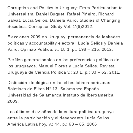
Corruption and Politics in Uruguay: From Particularism to
NOTICIAS
Universalism. Daniel Buquet, Rafael Piñeiro, Richard
Salvat, Lucía Selios, Daniela Vairo. Studies of Changing
CONTACTO
Societies: Corruption Study Vol. 1′(6)2012.
Elecciones 2009 en Uruguay: permanencia de lealtades
políticas y accountability electoral. Lucía Selios y Daniela
Vairo. Opinião Pública, v.: 18 1, p.: 198 – 215, 2012.
Perfiles generacionales en las preferencias políticas de
los uruguayos. Manuel Flores y Lucía Selios. Revista
Uruguaya de Ciencia Política v.: 20 1, p.: 33 – 62, 2011.
Distinción ideológica en las élites latinoamericanas.
Boletines de Elites N° 13. Salamanca España.
Universidad de Salamanca Instituto de Iberoamérica.
2009.
Los últimos diez años de la cultura política uruguaya:
entre la participación y el desencanto.Lucía Selios.
América Latina hoy, v.: 44, p.: 63 – 85, 2006