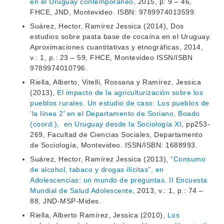
en el Uruguay contemporáneo
, 2015, p: 9 – 46,
FHCE, JND, Montevideo. ISBN: 9789974013599.
Suárez, Hector, Ramírez Jessica (2014), Dos
estudios sobre pasta base de cocaína en el Uruguay.
Aproximaciones cuantitativas y etnográficas, 2014,
v.: 1, p.: 23 – 59, FHCE, Montevideo ISSN/ISBN
9789974010796.
Riella, Alberto, Vitelli, Rossana y Ramírez, Jessica
(2013),
El impacto de la agriculturización sobre los
pueblos rurales. Un estudio de caso: Los pueblos de
‘la línea 2’ en el Departamento de Soriano, Boado
(coord.), en Uruguay desde la Sociología XI
, pp253-
269, Facultad de Ciencias Sociales, Departamento
de Sociología, Montevideo. ISSN/ISBN: 1688993.
Suárez, Hector, Ramírez Jessica (2013),
“Consumo
de alcohol, tabaco y drogas ilícitas”, en
Adolescencias: un mundo de preguntas. II Encuesta
Mundial de Salud Adolescente
, 2013, v.: 1, p.: 74 –
88, JND-MSP-Mides.
Riella, Alberto Ramírez, Jessica (2010),
Los