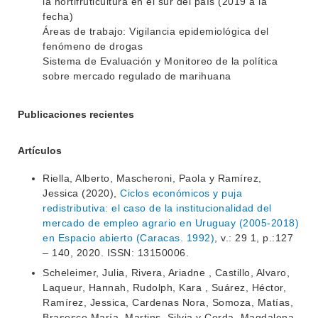
la hortifruticultura en el sur del país (2019 a la
fecha)
Áreas de trabajo: Vigilancia epidemiológica del
fenómeno de drogas
Sistema de Evaluación y Monitoreo de la política
sobre mercado regulado de marihuana
Publicaciones recientes
Artículos
Riella, Alberto, Mascheroni, Paola y Ramírez,
Jessica (2020),
Ciclos económicos y puja
redistributiva: el caso de la institucionalidad del
mercado de empleo agrario en Uruguay (2005-2018)
en Espacio abierto (Caracas. 1992)
, v.: 29 1, p.:127
– 140, 2020. ISSN: 13150006.
Scheleimer, Julia, Rivera, Ariadne , Castillo, Alvaro,
Laqueur, Hannah, Rudolph, Kara , Suárez, Héctor,
Ramírez, Jessica, Cardenas Nora, Somoza, Matías,
Brasesco María, Martins, Silvia y Cerda, Magdalena