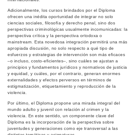
Adicionalmente, los cursos brindados por el Diploma
ofrecen una inédita oportunidad de integrar no solo
ciencias sociales, filosofía y derecho penal, sino dos
perspectivas criminológicas usualmente incomunicadas: la
perspectiva crítica y la perspectiva ortodoxa o
mainstream. Esta novedosa integración permitirá una más
apropiada discusión, no solo respecto a qué tipo de
esfuerzos y estrategias de intervención son más eficaces
–o incluso, costo-eficientes–, sino cuáles se ajustan a
INSTITUCIONAL
principios y fundamentos jurídicos y normativos de justicia
y equidad, y cuáles, por el contrario, generan enormes
BEDELÍA
DEPARTAMENTOS
externalidades y efectos perversos en términos de
EVA FCS
estigmatización, etiquetamiento y reproducción de la
ENSEÑANZA
violencia.
OFERTA DE GRADO
Por último, el Diploma propone una mirada integral del
INVESTIGACIÓN
POSGRADOS
mundo adulto y juvenil con relación al crimen y la
violencia. En este sentido, un componente clave del
EXTENSIÓN
EDUCACIÓN PERMANENTE
Diploma es la incorporación de la perspectiva sobre
juventudes y generaciones como eje transversal a las
MOVILIDAD ACADÉMICA
SERVICIOS
distintas temáticas y asignaturas.