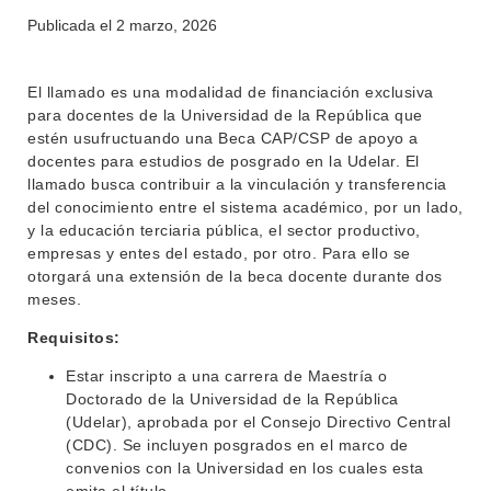
BEDELÍA
DEPARTAMENTOS
Publicada el
2 marzo, 2026
EVA FCS
ENSEÑANZA
OFERTA DE GRADO
El llamado es una modalidad de financiación exclusiva
para docentes de la Universidad de la República que
INVESTIGACIÓN
POSGRADOS
estén usufructuando una Beca CAP/CSP de apoyo a
docentes para estudios de posgrado en la Udelar. El
EXTENSIÓN
EDUCACIÓN PERMANENTE
llamado busca contribuir a la vinculación y transferencia
del conocimiento entre el sistema académico, por un lado,
MOVILIDAD ACADÉMICA
SERVICIOS
y la educación terciaria pública, el sector productivo,
BIBLIOTECA
empresas y entes del estado, por otro. Para ello se
LLAMADOS
otorgará una extensión de la beca docente durante dos
meses.
NOTICIAS
Requisitos:
CONTACTO
Estar inscripto a una carrera de Maestría o
Doctorado de la Universidad de la República
(Udelar), aprobada por el Consejo Directivo Central
(CDC). Se incluyen posgrados en el marco de
convenios con la Universidad en los cuales esta