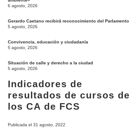
ambiente»
6 agosto, 2026
Gerardo Caetano recibirá reconocimiento del Parlamento
5 agosto, 2026
Convivencia, educación y ciudadanía
5 agosto, 2026
Situación de calle y derecho a la ciudad
5 agosto, 2026
INSTITUCIONAL
BEDELÍA
Indicadores de
DEPARTAMENTOS
EVA FCS
resultados de cursos de
ENSEÑANZA
OFERTA DE GRADO
los CA de FCS
INVESTIGACIÓN
POSGRADOS
Publicada el
31 agosto, 2022
EXTENSIÓN
EDUCACIÓN PERMANENTE
MOVILIDAD ACADÉMICA
SERVICIOS