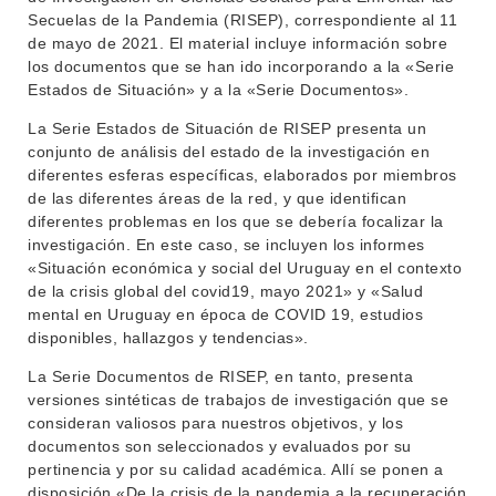
Secuelas de la Pandemia (RISEP), correspondiente al 11
de mayo de 2021. El material incluye información sobre
los documentos que se han ido incorporando a la «Serie
INSTITUCIONAL
Estados de Situación» y a la «Serie Documentos».
BEDELÍA
La Serie Estados de Situación de RISEP presenta un
DEPARTAMENTOS
conjunto de análisis del estado de la investigación en
EVA FCS
diferentes esferas específicas, elaborados por miembros
ENSEÑANZA
OFERTA DE GRADO
de las diferentes áreas de la red, y que identifican
diferentes problemas en los que se debería focalizar la
INVESTIGACIÓN
POSGRADOS
investigación. En este caso, se incluyen los informes
«Situación económica y social del Uruguay en el contexto
EXTENSIÓN
EDUCACIÓN PERMANENTE
de la crisis global del covid19, mayo 2021» y «Salud
mental en Uruguay en época de COVID 19, estudios
MOVILIDAD ACADÉMICA
SERVICIOS
disponibles, hallazgos y tendencias».
BIBLIOTECA
LLAMADOS
La Serie Documentos de RISEP, en tanto, presenta
versiones sintéticas de trabajos de investigación que se
NOTICIAS
consideran valiosos para nuestros objetivos, y los
documentos son seleccionados y evaluados por su
CONTACTO
pertinencia y por su calidad académica. Allí se ponen a
disposición «De la crisis de la pandemia a la recuperación