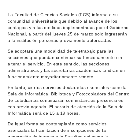
INSTITUCIONAL
La Facultad de Ciencias Sociales (FCS) informa a su
BEDELÍA
comunidad universitaria que debido al avance de los
DEPARTAMENTOS
contagios y a las medidas implementadas por el Gobierno
EVA FCS
Nacional, a partir del jueves 25 de marzo solo ingresarán
ENSEÑANZA
OFERTA DE GRADO
a la institución personas previamente autorizadas.
INVESTIGACIÓN
Se adoptará una modalidad de teletrabajo para las
POSGRADOS
secciones que puedan continuar su funcionamiento sin
EXTENSIÓN
EDUCACIÓN PERMANENTE
alterar el servicio. En este sentido, las secciones
administrativas y las secretarías académicas tendrán un
MOVILIDAD ACADÉMICA
SERVICIOS
funcionamiento mayoritariamente remoto.
BIBLIOTECA
En tanto, ciertos servicios declarados esenciales como la
LLAMADOS
Sala de Informática, Biblioteca y Fotocopiadora del Centro
de Estudiantes continuarán con instancias presenciales
NOTICIAS
con previa agenda. El horario de atención de la Sala de
Informática será de 15 a 19 horas.
CONTACTO
De igual forma se contemplarán como servicios
esenciales la tramitación de inscripciones de la
generación de ingreso a la Facultad así como la