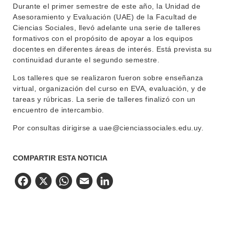
Durante el primer semestre de este año, la Unidad de
BIBLIOTECA
LLAMADOS
Asesoramiento y Evaluación (UAE) de la Facultad de
Ciencias Sociales, llevó adelante una serie de talleres
NOTICIAS
formativos con el propósito de apoyar a los equipos
docentes en diferentes áreas de interés. Está prevista su
CONTACTO
continuidad durante el segundo semestre.
Los talleres que se realizaron fueron sobre enseñanza
virtual, organización del curso en EVA, evaluación, y de
tareas y rúbricas. La serie de talleres finalizó con un
encuentro de intercambio.
Por consultas dirigirse a uae@cienciassociales.edu.uy.
COMPARTIR ESTA NOTICIA
Facebook
X
WhatsApp
Email
LinkedIn