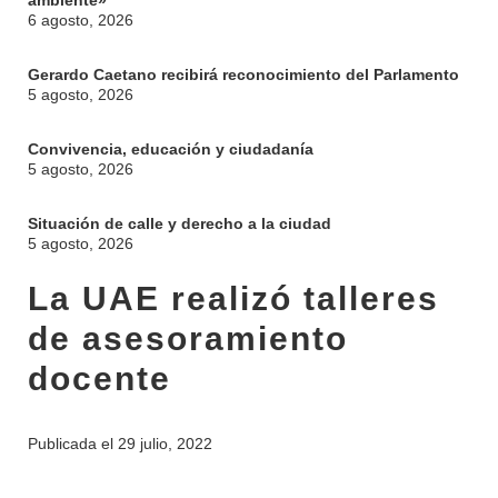
ambiente»
6 agosto, 2026
Gerardo Caetano recibirá reconocimiento del Parlamento
5 agosto, 2026
Convivencia, educación y ciudadanía
5 agosto, 2026
Situación de calle y derecho a la ciudad
INSTITUCIONAL
5 agosto, 2026
BEDELÍA
La UAE realizó talleres
DEPARTAMENTOS
EVA FCS
de asesoramiento
ENSEÑANZA
OFERTA DE GRADO
docente
INVESTIGACIÓN
POSGRADOS
EXTENSIÓN
EDUCACIÓN PERMANENTE
Publicada el
29 julio, 2022
MOVILIDAD ACADÉMICA
SERVICIOS