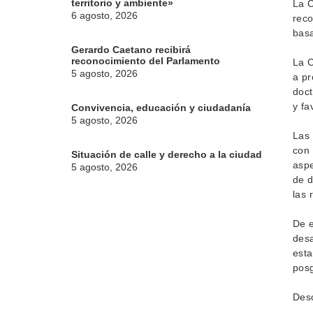
territorio y ambiente»
La C
6 agosto, 2026
reco
basa
Gerardo Caetano recibirá
reconocimiento del Parlamento
La C
5 agosto, 2026
a pr
doct
y fa
Convivencia, educación y ciudadanía
5 agosto, 2026
Las 
con 
Situación de calle y derecho a la ciudad
aspe
5 agosto, 2026
de d
las 
De e
desa
esta
posg
Desc