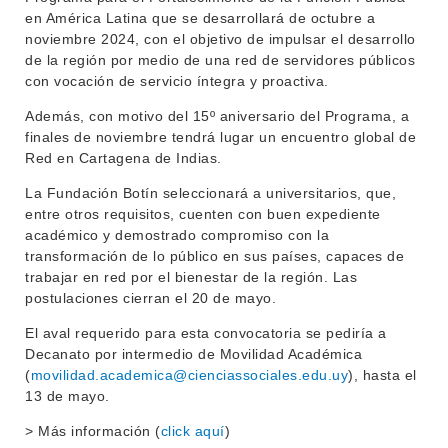
en América Latina que se desarrollará de octubre a
EXTENSIÓN
EDUCACIÓN PERMANENTE
noviembre 2024, con el objetivo de impulsar el desarrollo
de la región por medio de una red de servidores públicos
MOVILIDAD ACADÉMICA
SERVICIOS
con vocación de servicio íntegra y proactiva.
BIBLIOTECA
Además, con motivo del 15º aniversario del Programa, a
LLAMADOS
finales de noviembre tendrá lugar un encuentro global de
Red en Cartagena de Indias.
NOTICIAS
La Fundación Botín seleccionará a universitarios, que,
CONTACTO
entre otros requisitos, cuenten con buen expediente
académico y demostrado compromiso con la
transformación de lo público en sus países, capaces de
trabajar en red por el bienestar de la región. Las
postulaciones cierran el 20 de mayo.
El aval requerido para esta convocatoria se pediría a
Decanato por intermedio de Movilidad Académica
(
movilidad.academica@cienciassociales.edu.uy
), hasta el
13 de mayo.
> Más información (
click aquí
)