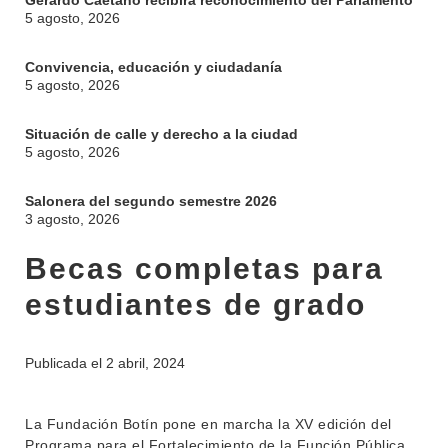
Gerardo Caetano recibirá reconocimiento del Parlamento
5 agosto, 2026
Convivencia, educación y ciudadanía
5 agosto, 2026
Situación de calle y derecho a la ciudad
5 agosto, 2026
Salonera del segundo semestre 2026
3 agosto, 2026
Becas completas para
estudiantes de grado
INSTITUCIONAL
BEDELÍA
DEPARTAMENTOS
Publicada el
2 abril, 2024
EVA FCS
ENSEÑANZA
OFERTA DE GRADO
La Fundación Botín pone en marcha la XV edición del
INVESTIGACIÓN
Programa para el Fortalecimiento de la Función Pública
POSGRADOS