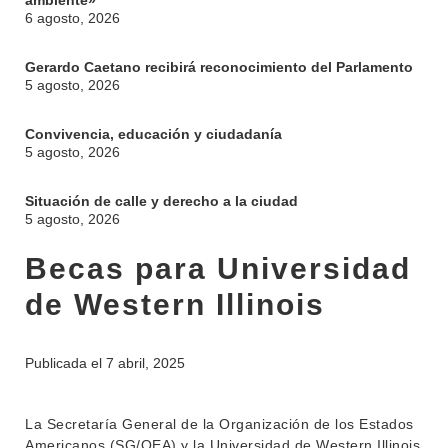
ambiente»
6 agosto, 2026
Gerardo Caetano recibirá reconocimiento del Parlamento
5 agosto, 2026
Convivencia, educación y ciudadanía
5 agosto, 2026
INSTITUCIONAL
Situación de calle y derecho a la ciudad
5 agosto, 2026
BEDELÍA
DEPARTAMENTOS
Becas para Universidad
EVA FCS
ENSEÑANZA
de Western Illinois
OFERTA DE GRADO
INVESTIGACIÓN
POSGRADOS
Publicada el
7 abril, 2025
EXTENSIÓN
EDUCACIÓN PERMANENTE
MOVILIDAD ACADÉMICA
SERVICIOS
La Secretaría General de la Organización de los Estados
Americanos (SG/OEA) y la Universidad de Western Illinois
BIBLIOTECA