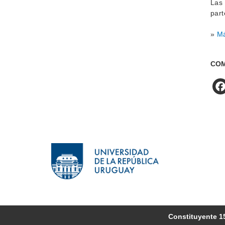
Las 
part
»
Má
COM
Constituyente 1