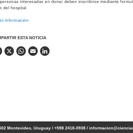
personas interesadas en donar deben inscribirse mediante formula
e del hospital.
s información
PARTIR ESTA NOTICIA
Facebook
X
WhatsApp
Email
LinkedIn
502 Montevideo, Uruguay / +598 2418-0938 /
informacion@ciencia