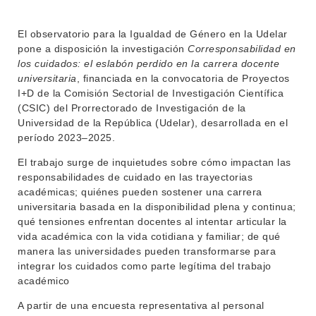
El observatorio para la Igualdad de Género en la Udelar
pone a disposición la investigación
Corresponsabilidad en
los cuidados: el eslabón perdido en la carrera docente
universitaria
, financiada en la convocatoria de Proyectos
INSTITUCIONAL
I+D de la Comisión Sectorial de Investigación Científica
BEDELÍA
(CSIC) del Prorrectorado de Investigación de la
DEPARTAMENTOS
Universidad de la República (Udelar), desarrollada en el
EVA FCS
período 2023–2025.
ENSEÑANZA
OFERTA DE GRADO
El trabajo surge de inquietudes sobre cómo impactan las
INVESTIGACIÓN
responsabilidades de cuidado en las trayectorias
POSGRADOS
académicas; quiénes pueden sostener una carrera
EXTENSIÓN
EDUCACIÓN PERMANENTE
universitaria basada en la disponibilidad plena y continua;
qué tensiones enfrentan docentes al intentar articular la
MOVILIDAD ACADÉMICA
SERVICIOS
vida académica con la vida cotidiana y familiar; de qué
manera las universidades pueden transformarse para
BIBLIOTECA
LLAMADOS
integrar los cuidados como parte legítima del trabajo
académico
NOTICIAS
A partir de una encuesta representativa al personal