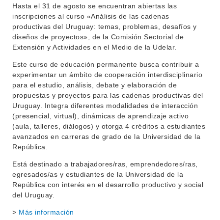
Hasta el 31 de agosto se encuentran abiertas las
INVESTIGACIÓN
POSGRADOS
inscripciones al curso «Análisis de las cadenas
productivas del Uruguay: temas, problemas, desafíos y
EXTENSIÓN
EDUCACIÓN PERMANENTE
diseños de proyectos», de la Comisión Sectorial de
Extensión y Actividades en el Medio de la Udelar.
MOVILIDAD ACADÉMICA
SERVICIOS
Este curso de educación permanente busca contribuir a
BIBLIOTECA
LLAMADOS
experimentar un ámbito de cooperación interdisciplinario
para el estudio, análisis, debate y elaboración de
NOTICIAS
propuestas y proyectos para las cadenas productivas del
Uruguay. Integra diferentes modalidades de interacción
CONTACTO
(presencial, virtual), dinámicas de aprendizaje activo
(aula, talleres, diálogos) y otorga 4 créditos a estudiantes
avanzados en carreras de grado de la Universidad de la
República.
Está destinado a trabajadores/ras, emprendedores/ras,
egresados/as y estudiantes de la Universidad de la
República con interés en el desarrollo productivo y social
del Uruguay.
>
Más información