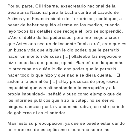
BIBLIOTECA
LLAMADOS
Por su parte, Gil Iribarne, exsecretario nacional de la
Secretaría Nacional para la Lucha contra el Lavado de
NOTICIAS
Activos y el Financiamiento del Terrorismo, contó que, a
pesar de haber seguido el tema en los medios, cuando
CONTACTO
leyó todos los detalles que recoge el libro se sorprendió.
«Veo el delito de los poderosos, pero me niego a creer
que Astesiano sea un delincuente “malla oro”, creo que es
un busca vida que alguien le dio poder, que le permitió
hacer un montón de cosas […] olfateaba los negocios e
hizo todos los que pudo», opinó. Planteó que lo que más
le preocupa es quién le dio ese poder que le permitió
hacer todo lo que hizo y que nadie se diera cuenta. «El
sistema lo permitió» […] «Hay procesos de progresiva
impunidad que van alimentando a la corrupción y a la
propia impunidad», señaló y puso como ejemplo que de
los informes públicos que hizo la Jutep, no se derivó
ninguna sanción por la vía administrativa, en este periodo
de gobierno ni en el anterior.
Manifestó su preocupación, ya que se puede estar dando
un «proceso de escepticismo ciudadano sobre las