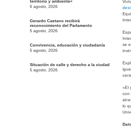
territorio y ambiente»
Vict
6 agosto, 2026
des
Equi
Inte
Gerardo Caetano recibirá
reconocimiento del Parlamento
5 agosto, 2026
Espa
Inte
se e
Convivencia, educación y ciudadanía
5 agosto, 2026
inst
Expl
Situación de calle y derecho a la ciudad
igua
5 agosto, 2026
cara
«El 
con 
atra
lo q
Univ
Dat