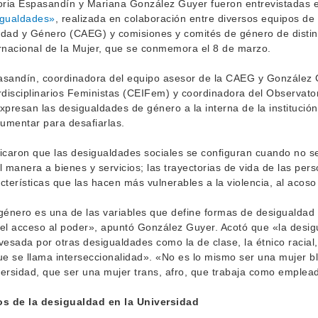
oria Espasandín y Mariana González Guyer fueron entrevistadas 
igualdades»
, realizada en colaboración entre diversos equipos de
dad y Género (CAEG) y comisiones y comités de género de distinto
rnacional de la Mujer, que se conmemora el 8 de marzo.
sandín, coordinadora del equipo asesor de la CAEG y González G
rdisciplinarios Feministas (CEIFem) y coordinadora del Observat
xpresan las desigualdades de género a la interna de la institució
rumentar para desafiarlas.
icaron que las desigualdades sociales se configuran cuando no 
l manera a bienes y servicios; las trayectorias de vida de las pe
cterísticas que las hacen más vulnerables a la violencia, al acoso o
género es una de las variables que define formas de desigualda
el acceso al poder», apuntó González Guyer. Acotó que «la desig
vesada por otras desigualdades como la de clase, la étnico racial,
ue se llama interseccionalidad». «No es lo mismo ser una mujer b
ersidad, que ser una mujer trans, afro, que trabaja como emplea
os de la desigualdad en la Universidad