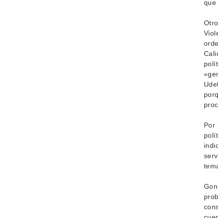
que 
Otro
Viol
orde
Cali
polí
«gen
Udel
porq
proc
Por 
polí
indi
serv
tema
Gonz
prob
cons
cuen