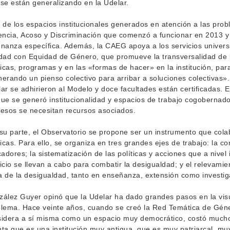
se están generalizando en la Udelar.
 de los espacios institucionales generados en atención a las pro
encia, Acoso y Discriminación que comenzó a funcionar en 2013 y 
nanza específica. Además, la CAEG apoya a los servicios univers
dad con Equidad de Género, que promueve la transversalidad de l
ticas, programas y en las «formas de hacer» en la institución, par
erando un pienso colectivo para arribar a soluciones colectivas».
ar se adhirieron al Modelo y doce facultades están certificadas
ue se generó institucionalidad y espacios de trabajo cogobernado
esos se necesitan recursos asociados.
su parte, el Observatorio se propone ser un instrumento que cola
ticas. Para ello, se organiza en tres grandes ejes de trabajo: la 
cadores; la sistematización de las políticas y acciones que a nivel
icio se llevan a cabo para combatir la desigualdad; y el relevamie
 de la desigualdad, tanto en enseñanza, extensión como investig
ález Guyer opinó que la Udelar ha dado grandes pasos en la vis
lema. Hace veinte años, cuando se creó la Red Temática de Géne
idera a sí misma como un espacio muy democrático, costó mucho
ta que es una institución muy antigua, que es muy patriarcal, mu