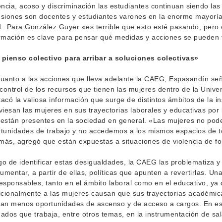
encia, acoso y discriminación las estudiantes continuan siendo la
siones son docentes y estudiantes varones en la enorme mayoría
. Para González Guyer «es terrible que esto esté pasando, pero
rmación es clave para pensar qué medidas y acciones se pueden 
 pienso colectivo para arribar a soluciones colectivas»
uanto a las acciones que lleva adelante la CAEG, Espasandín seña
 control de los recursos que tienen las mujeres dentro de la Unive
acó la valiosa información que surge de distintos ámbitos de la in
viesan las mujeres en sus trayectorias laborales y educativas por 
están presentes en la sociedad en general. «Las mujeres no po
tunidades de trabajo y no accedemos a los mismos espacios de t
ás, agregó que están expuestas a situaciones de violencia de 
o de identificar estas desigualdades, la CAEG las problematiza y
rumentar, a partir de ellas, políticas que apunten a revertirlas. Un
esponsables, tanto en el ámbito laboral como en el educativo, ya
icionalmente a las mujeres causan que sus trayectorias académic
an menos oportunidades de ascenso y de acceso a cargos. En es
ados que trabaja, entre otros temas, en la instrumentación de sal