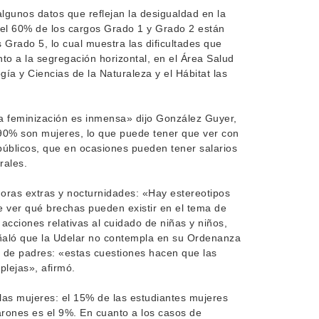
gunos datos que reflejan la desigualdad en la
, el 60% de los cargos Grado 1 y Grado 2 están
 Grado 5, lo cual muestra las dificultades que
to a la segregación horizontal, en el Área Salud
ía y Ciencias de la Naturaleza y el Hábitat las
«la feminización es inmensa» dijo González Guyer,
 90% son mujeres, lo que puede tener que ver con
 públicos, que en ocasiones pueden tener salarios
rales.
oras extras y nocturnidades: «Hay estereotipos
 ver qué brechas pueden existir en el tema de
cciones relativas al cuidado de niñas y niños,
eñaló que la Udelar no contempla en su Ordenanza
do de padres: «estas cuestiones hacen que las
plejas», afirmó.
las mujeres: el 15% de las estudiantes mujeres
arones es el 9%. En cuanto a los casos de