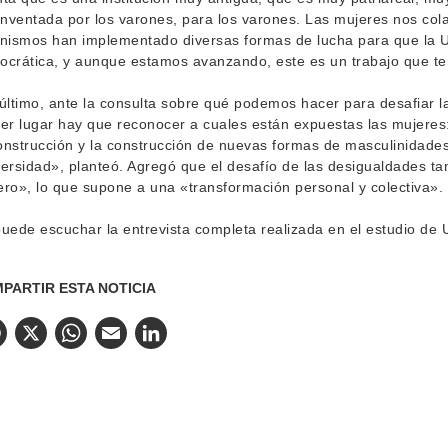
inventada por los varones, para los varones. Las mujeres nos col
nismos han implementado diversas formas de lucha para que la Un
crática, y aunque estamos avanzando, este es un trabajo que te
último, ante la consulta sobre qué podemos hacer para desafiar 
er lugar hay que reconocer a cuales están expuestas las mujeres
nstrucción y la construcción de nuevas formas de masculinidades
ersidad», planteó. Agregó que el desafío de las desigualdades ta
ro», lo que supone a una «transformación personal y colectiva».
uede escuchar la entrevista completa realizada en el estudio de 
PARTIR ESTA NOTICIA
Facebook
X
WhatsApp
Email
LinkedIn