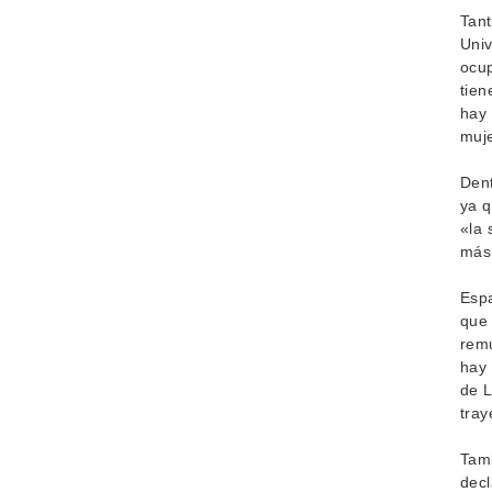
Tant
Univ
ocup
tien
hay 
muje
Dent
ya q
«la 
más 
Espa
que 
remu
hay 
de L
tray
Tamb
decl