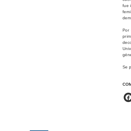
fue 
femi
demo
Por 
prim
deco
Univ
géne
Se p
COM