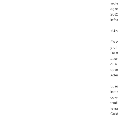
viol
agre
2021
info
«Un
En c
y el
Dest
atra
que 
opor
Adem
Lueg
inst
co-r
trad
teng
Cuid