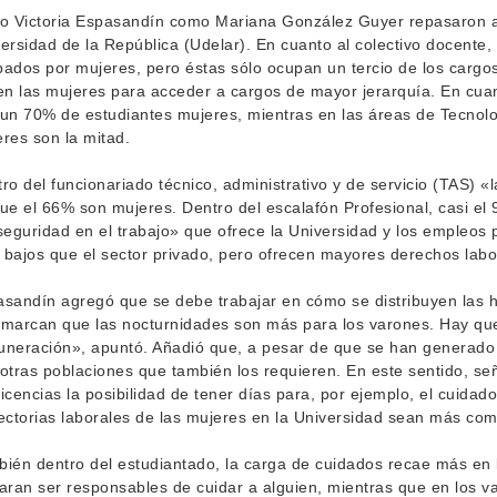
o Victoria Espasandín como Mariana González Guyer repasaron al
ersidad de la República (Udelar). En cuanto al colectivo docente
ados por mujeres, pero éstas sólo ocupan un tercio de los cargos
en las mujeres para acceder a cargos de mayor jerarquía. En cuan
un 70% de estudiantes mujeres, mientras en las áreas de Tecnolog
res son la mitad.
ro del funcionariado técnico, administrativo y de servicio (TAS) 
ue el 66% son mujeres. Dentro del escalafón Profesional, casi el
seguridad en el trabajo» que ofrece la Universidad y los empleos
bajos que el sector privado, pero ofrecen mayores derechos labo
sandín agregó que se debe trabajar en cómo se distribuyen las h
marcan que las nocturnidades son más para los varones. Hay que
neración», apuntó. Añadió que, a pesar de que se han generado a
otras poblaciones que también los requieren. En este sentido, s
icencias la posibilidad de tener días para, por ejemplo, el cuida
ectorias laborales de las mujeres en la Universidad sean más com
ién dentro del estudiantado, la carga de cuidados recae más en 
aran ser responsables de cuidar a alguien, mientras que en los v