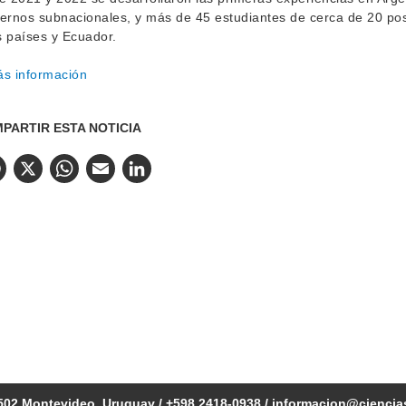
ernos subnacionales, y más de 45 estudiantes de cerca de 20 pos
 países y Ecuador.
s información
PARTIR ESTA NOTICIA
Facebook
X
WhatsApp
Email
LinkedIn
502 Montevideo, Uruguay / +598 2418-0938 /
informacion@ciencia