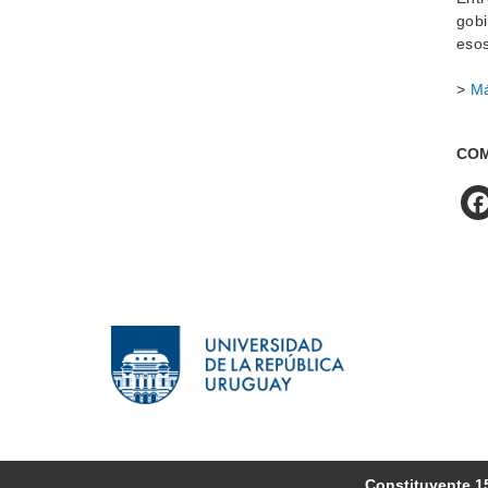
gobi
esos
>
Má
COM
Constituyente 1