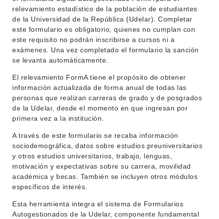
ENSEÑANZA
relevamiento estadístico de la población de estudiantes
OFERTA DE GRADO
de la Universidad de la República (Udelar). Completar
INVESTIGACIÓN
este formulario es obligatorio, quienes no cumplan con
POSGRADOS
este requisito no podrán inscribirse a cursos ni a
EXTENSIÓN
EDUCACIÓN PERMANENTE
exámenes. Una vez completado el formulario la sanción
se levanta automáticamente.
MOVILIDAD ACADÉMICA
SERVICIOS
El relevamiento FormA tiene el propósito de obtener
BIBLIOTECA
información actualizada de forma anual de todas las
LLAMADOS
personas que realizan carreras de grado y de posgrados
de la Udelar, desde el momento en que ingresan por
NOTICIAS
primera vez a la institución.
CONTACTO
A través de este formulario se recaba información
sociodemográfica, datos sobre estudios preuniversitarios
y otros estudios universitarios, trabajo, lenguas,
motivación y expectativas sobre su carrera, movilidad
académica y becas. También se incluyen otros módulos
específicos de interés.
Esta herramienta integra el sistema de Formularios
Autogestionados de la Udelar, componente fundamental