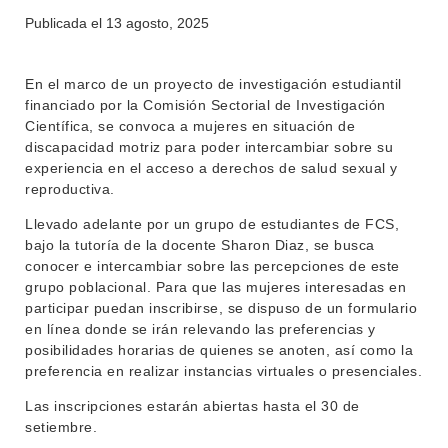
ENSEÑANZA
OFERTA DE GRADO
Publicada el
13 agosto, 2025
INVESTIGACIÓN
POSGRADOS
En el marco de un proyecto de investigación estudiantil
EXTENSIÓN
EDUCACIÓN PERMANENTE
financiado por la Comisión Sectorial de Investigación
Científica, se convoca a mujeres en situación de
MOVILIDAD ACADÉMICA
SERVICIOS
discapacidad motriz para poder intercambiar sobre su
experiencia en el acceso a derechos de salud sexual y
BIBLIOTECA
LLAMADOS
reproductiva.
NOTICIAS
Llevado adelante por un grupo de estudiantes de FCS,
bajo la tutoría de la docente Sharon Diaz, se busca
CONTACTO
conocer e intercambiar sobre las percepciones de este
grupo poblacional. Para que las mujeres interesadas en
participar puedan inscribirse, se dispuso de un formulario
en línea donde se irán relevando las preferencias y
posibilidades horarias de quienes se anoten, así como la
preferencia en realizar instancias virtuales o presenciales.
Las inscripciones estarán abiertas hasta el 30 de
setiembre.