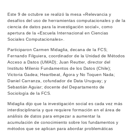
Este 9 de octubre se realizó la mesa «Relevancia y
INSTITUCIONAL
desafíos del uso de herramientas computacionales y de la
ciencia de datos para la investigación social», como
BEDELÍA
DEPARTAMENTOS
apertura de la «Escuela Internacional en Ciencias
EVA FCS
Sociales Computacionales».
ENSEÑANZA
OFERTA DE GRADO
Participaron Carmen Midaglia, decana de la FCS;
Fernando Filguiera, coordinador de la Unidad de Métodos
INVESTIGACIÓN
POSGRADOS
Acceso a Datos (UMAD); Juan Reutter, director del
Instituto Milenio Fundamentos de los Datos (Chile);
EXTENSIÓN
EDUCACIÓN PERMANENTE
Victoria Gadea; Heartbeat, Ágora y No Toquen Nada;
Daniel Carranza, cofundador de Data Uruguay; y
MOVILIDAD ACADÉMICA
SERVICIOS
Sebastián Aguiar; docente del Departamento de
Sociología de la FCS.
BIBLIOTECA
LLAMADOS
Midaglia dijo que la investigación social es cada vez más
NOTICIAS
interdisciplinaria y que requiere formación en el área de
análisis de datos para empezar a aumentar la
CONTACTO
acumulación de conocimiento sobre los fundamentos y
métodos que se aplican para abordar problemáticas