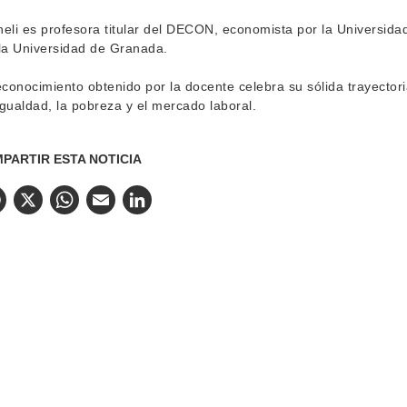
eli es profesora titular del DECON, economista por la Universid
la Universidad de Granada.
econocimiento obtenido por la docente celebra su sólida trayector
gualdad, la pobreza y el mercado laboral.
PARTIR ESTA NOTICIA
Facebook
X
WhatsApp
Email
LinkedIn