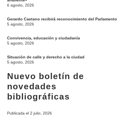
ambiente»
6 agosto, 2026
Gerardo Caetano recibirá reconocimiento del Parlamento
5 agosto, 2026
Convivencia, educación y ciudadanía
5 agosto, 2026
INSTITUCIONAL
BEDELÍA
Situación de calle y derecho a la ciudad
DEPARTAMENTOS
5 agosto, 2026
EVA FCS
ENSEÑANZA
Nuevo boletín de
OFERTA DE GRADO
INVESTIGACIÓN
novedades
POSGRADOS
bibliográficas
EXTENSIÓN
EDUCACIÓN PERMANENTE
MOVILIDAD ACADÉMICA
SERVICIOS
Publicada el
2 julio, 2026
BIBLIOTECA
LLAMADOS