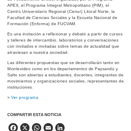
APEX, el Programa Integral Metropolitano (PIM), el
MOVILIDAD ACADÉMICA
SERVICIOS
Centro Universitario Regional (Cenur) Litoral Norte, la
Facultad de Ciencias Sociales y la Escuela Nacional de
BIBLIOTECA
LLAMADOS
Formación (Enforma) de FUCVAM.
NOTICIAS
Es una invitación a reflexionar y debatir a partir de cursos
y talleres de intercambio, laboratorios y conversaciones
CONTACTO
con invitados e invitadas sobre temas de actualidad que
atraviesan a nuestra sociedad.
Las diferentes propuestas que se desarrollarán tanto en
Montevideo como en los departamentos de Paysandú y
Salto son abiertas a estudiantes, docentes, integrantes de
movimientos y organizaciones sociales, representantes de
instituciones.
>
Ver programa
COMPARTIR ESTA NOTICIA
Facebook
X
WhatsApp
Email
LinkedIn