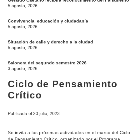
Gerardo Caetano recibirá reconocimiento del Parlamento
5 agosto, 2026
Convivencia, educación y ciudadanía
5 agosto, 2026
Situación de calle y derecho a la ciudad
5 agosto, 2026
Salonera del segundo semestre 2026
3 agosto, 2026
INSTITUCIONAL
Ciclo de Pensamiento
BEDELÍA
Crítico
DEPARTAMENTOS
EVA FCS
ENSEÑANZA
OFERTA DE GRADO
Publicada el
20 julio, 2023
INVESTIGACIÓN
POSGRADOS
Se invita a las próximas actividades en el marco del Ciclo
EXTENSIÓN
EDUCACIÓN PERMANENTE
de Pensamiento Crítico, organizado por el Programa