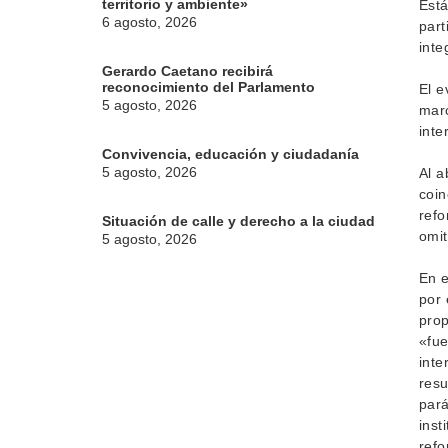
territorio y ambiente»
Está
6 agosto, 2026
part
inte
Gerardo Caetano recibirá
reconocimiento del Parlamento
El e
5 agosto, 2026
marc
inte
Convivencia, educación y ciudadanía
5 agosto, 2026
Al a
coin
refo
Situación de calle y derecho a la ciudad
omit
5 agosto, 2026
En e
por 
prop
«fue
inte
resu
pará
inst
refo