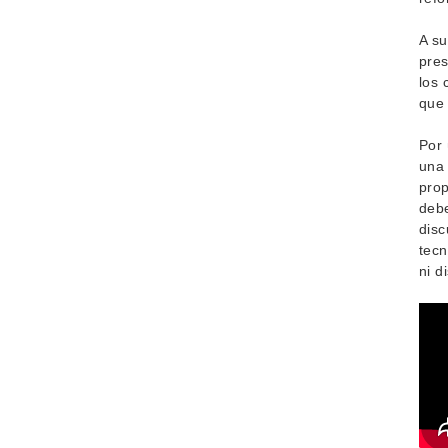
A su
pres
los 
que 
Por 
una 
prop
debe
disc
tecn
ni d