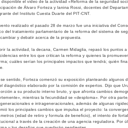
 disponible el video de la actividad «Reforma de la seguridad soci
icipación de Álvaro Forteza y Ianina Rossi, docentes del Depar
grante del Instituto Cuesta Duarte del PIT-CNT.
vento realizado el pasado 28 de marzo fue una iniciativa del Cons
o del tratamiento parlamentario de la reforma del sistema de segur
rcambiar y debatir acerca de la propuesta.
brir la actividad, la decana, Carmen Midaglia, repasó los puntos a
cidencias entre los que critican la reforma y quienes la promuev
rma; cuáles serían los principales impactos que tendrá; quién fin
e.
se sentido, Forteza comenzó su exposición planteando algunos d
el diagnóstico elaborado por la comisión de expertos. Dijo que U
orción a su producto interno bruto, y que afronta cambios demogr
rtemente», mientras la fecundidad se «desploma». Por otra part
rgeneracionales e intrageneracionales, además de algunas rigidec
mió los principales cambios que impulsa el proyecto: la convergen
metros (edad de retiro y formula de beneficio), el intento de fortal
itucional a través de la creación de una agencia reguladora. Por 
rma y los desafíos que quedarán pendientes.