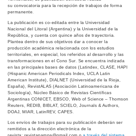
OFERTA DE GRADO
su convocatoria para la recepción de trabajos de forma
INVESTIGACIÓN
permanente.
POSGRADOS
La publicación es co-editada entre la Universidad
EXTENSIÓN
EDUCACIÓN PERMANENTE
Nacional del Litoral (Argentina) y la Universidad de la
República, y cuenta con quince años de trayectoria.
MOVILIDAD ACADÉMICA
SERVICIOS
Plantea dentro de sus objetivos dar a conocer la
BIBLIOTECA
producción académica relacionada con los estudios
LLAMADOS
territoriales, en especial, los referidos al desarrollo y las
transformaciones en el Cono Sur. Se encuentra indizada
NOTICIAS
en las principales bases de datos (Latindex, CLASE, HAPI
(Hispanic American Periodicals Index, UCLA Latin
CONTACTO
American Institute), DIALNET (Universidad de la Rioja,
España), RevistALAS (Asociación Latinoamericana de
Sociología), Núcleo Básico de Revistas Científicas
Argentinas CONICET, EBSCO, Web of Science – Thomson
Reuters, REDIB, BIBLAT, SCIELO, Journals & Authors,
DOAJ, MIAR, LatinREV, CAPES.
Los envíos de trabajos para su publicación deberán ser
remitidos a la dirección electrónica de la
revista: revistapampa@gmail.com o
a través del sistema