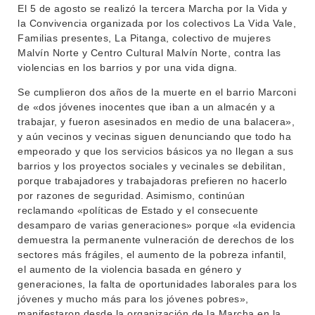
El 5 de agosto se realizó la tercera Marcha por la Vida y
la Convivencia organizada por los colectivos La Vida Vale,
Familias presentes, La Pitanga, colectivo de mujeres
INSTITUCIONAL
Malvín Norte y Centro Cultural Malvín Norte, contra las
BEDELÍA
violencias en los barrios y por una vida digna.
DEPARTAMENTOS
EVA FCS
Se cumplieron dos años de la muerte en el barrio Marconi
ENSEÑANZA
de «dos jóvenes inocentes que iban a un almacén y a
OFERTA DE GRADO
trabajar, y fueron asesinados en medio de una balacera»,
INVESTIGACIÓN
y aún vecinos y vecinas siguen denunciando que todo ha
POSGRADOS
empeorado y que los servicios básicos ya no llegan a sus
EXTENSIÓN
EDUCACIÓN PERMANENTE
barrios y los proyectos sociales y vecinales se debilitan,
porque trabajadores y trabajadoras prefieren no hacerlo
MOVILIDAD ACADÉMICA
SERVICIOS
por razones de seguridad. Asimismo, continúan
reclamando «políticas de Estado y el consecuente
BIBLIOTECA
LLAMADOS
desamparo de varias generaciones» porque «la evidencia
demuestra la permanente vulneración de derechos de los
NOTICIAS
sectores más frágiles, el aumento de la pobreza infantil,
el aumento de la violencia basada en género y
CONTACTO
generaciones, la falta de oportunidades laborales para los
jóvenes y mucho más para los jóvenes pobres»,
manifestaron desde la organización de la Marcha en la