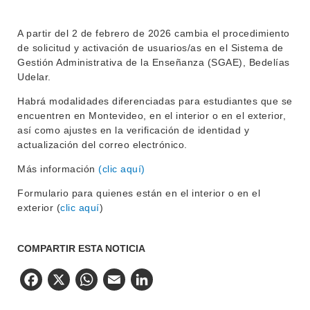
MOVILIDAD ACADÉMICA
SERVICIOS
BIBLIOTECA
A partir del 2 de febrero de 2026 cambia el procedimiento
LLAMADOS
de solicitud y activación de usuarios/as en el Sistema de
Gestión Administrativa de la Enseñanza (SGAE), Bedelías
NOTICIAS
Udelar.
CONTACTO
Habrá modalidades diferenciadas para estudiantes que se
encuentren en Montevideo, en el interior o en el exterior,
así como ajustes en la verificación de identidad y
actualización del correo electrónico.
Más información
(clic aquí)
Formulario para quienes están en el interior o en el
exterior (
clic aquí
)
COMPARTIR ESTA NOTICIA
Facebook
X
WhatsApp
Email
LinkedIn