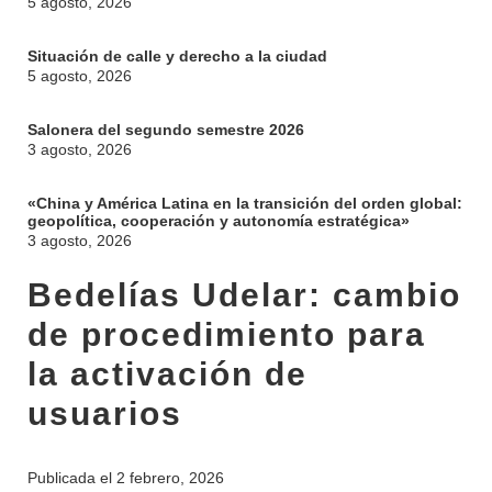
5 agosto, 2026
Situación de calle y derecho a la ciudad
5 agosto, 2026
Salonera del segundo semestre 2026
3 agosto, 2026
«China y América Latina en la transición del orden global:
geopolítica, cooperación y autonomía estratégica»
3 agosto, 2026
INSTITUCIONAL
Bedelías Udelar: cambio
BEDELÍA
DEPARTAMENTOS
de procedimiento para
EVA FCS
ENSEÑANZA
la activación de
OFERTA DE GRADO
usuarios
INVESTIGACIÓN
POSGRADOS
EXTENSIÓN
EDUCACIÓN PERMANENTE
Publicada el
2 febrero, 2026