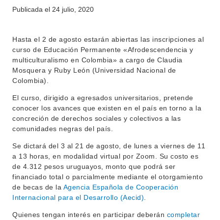
OFERTA DE GRADO
Publicada el
24 julio, 2020
INVESTIGACIÓN
POSGRADOS
Hasta el 2 de agosto estarán abiertas las inscripciones al
EXTENSIÓN
EDUCACIÓN PERMANENTE
curso de Educación Permanente «Afrodescendencia y
multiculturalismo en Colombia» a cargo de Claudia
MOVILIDAD ACADÉMICA
SERVICIOS
Mosquera y Ruby León (Universidad Nacional de
BIBLIOTECA
Colombia).
LLAMADOS
El curso, dirigido a egresados universitarios, pretende
NOTICIAS
conocer los avances que existen en el país en torno a la
concreción de derechos sociales y colectivos a las
CONTACTO
comunidades negras del país.
Se dictará del 3 al 21 de agosto, de lunes a viernes de 11
a 13 horas, en modalidad virtual por Zoom. Su costo es
de 4.312 pesos uruguayos, monto que podrá ser
financiado total o parcialmente mediante el otorgamiento
de becas de la
Agencia Española de Cooperación
Internacional para el Desarrollo (Aecid)
.
Quienes tengan interés en participar deberán
c
ompletar