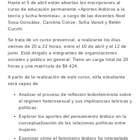
DEPARTAMENTOS
Hasta el 5 de abril están abiertas las inscripciones al
EVA FCS
curso de educación permanente «Aportes lésbicos a la
ENSEÑANZA
teoría y lucha feminista», a cargo de las docentes Noel
OFERTA DE GRADO
Sosa González, Carolina Conze, Sofía Vanoli y Belén
INVESTIGACIÓN
Cucchi.
POSGRADOS
Se trata de un curso presencial, a realizarse los días
EXTENSIÓN
EDUCACIÓN PERMANENTE
viernes de 20 a 22 horas, entre el 10 de abril y el 12 de
junio. Está dirigido a integrantes de organizaciones
MOVILIDAD ACADÉMICA
SERVICIOS
sociales y público en general. Tiene un carga total de 20
horas y una matrícula de $4.424.
BIBLIOTECA
LLAMADOS
A partir de la realización de este curso, el/la estudiante
NOTICIAS
será capaz de:
Analizar el proceso de reflexión lesbofeminista sobre
CONTACTO
el régimen heterosexual y sus implicancias teóricas y
políticas.
Explorar los aportes del pensamiento lésbico en la
conceptualización de las relaciones políticas entre
mujeres.
Examinar cómo el feminismo lésbico ha interpelado