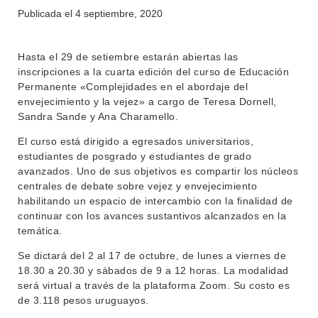
ENSEÑANZA
Publicada el
4 septiembre, 2020
OFERTA DE GRADO
INVESTIGACIÓN
POSGRADOS
Hasta el 29 de setiembre estarán abiertas las
EXTENSIÓN
EDUCACIÓN PERMANENTE
inscripciones a la cuarta edición del curso de Educación
Permanente «Complejidades en el abordaje del
MOVILIDAD ACADÉMICA
SERVICIOS
envejecimiento y la vejez» a cargo de Teresa Dornell,
Sandra Sande y Ana Charamello.
BIBLIOTECA
LLAMADOS
El curso está dirigido a egresados universitarios,
estudiantes de posgrado y estudiantes de grado
NOTICIAS
avanzados. Uno de sus objetivos es compartir los núcleos
centrales de debate sobre vejez y envejecimiento
CONTACTO
habilitando un espacio de intercambio con la finalidad de
continuar con los avances sustantivos alcanzados en la
temática.
Se dictará del 2 al 17 de octubre, de lunes a viernes de
18.30 a 20.30 y sábados de 9 a 12 horas. La modalidad
será virtual a través de la plataforma Zoom. Su costo es
de 3.118 pesos uruguayos.