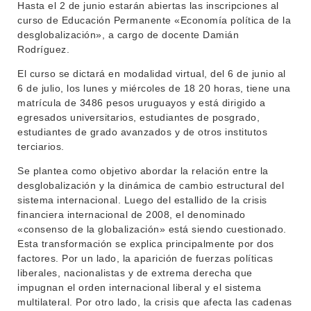
Hasta el 2 de junio estarán abiertas las inscripciones al
BEDELÍA
curso de Educación Permanente «Economía política de la
DEPARTAMENTOS
desglobalización», a cargo de docente Damián
EVA FCS
Rodríguez.
ENSEÑANZA
OFERTA DE GRADO
El curso se dictará en modalidad virtual, del 6 de junio al
6 de julio, los lunes y miércoles de 18 20 horas, tiene una
INVESTIGACIÓN
POSGRADOS
matrícula de 3486 pesos uruguayos y está dirigido a
egresados universitarios, estudiantes de posgrado,
EXTENSIÓN
EDUCACIÓN PERMANENTE
estudiantes de grado avanzados y de otros institutos
terciarios.
MOVILIDAD ACADÉMICA
SERVICIOS
Se plantea como objetivo abordar la relación entre la
BIBLIOTECA
LLAMADOS
desglobalización y la dinámica de cambio estructural del
sistema internacional. Luego del estallido de la crisis
NOTICIAS
financiera internacional de 2008, el denominado
«consenso de la globalización» está siendo cuestionado.
CONTACTO
Esta transformación se explica principalmente por dos
factores. Por un lado, la aparición de fuerzas políticas
liberales, nacionalistas y de extrema derecha que
impugnan el orden internacional liberal y el sistema
multilateral. Por otro lado, la crisis que afecta las cadenas