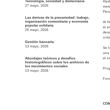
Tecnología, sociedad y democracia
Hast
27 mayo, 2026
meto
Pen
Las derivas de la precariedad: trabajo,
organización comunitaria y economía
Al f
popular solidaria
el a
25 mayo, 2026
desa
crít
Gestión bancaria
13 mayo, 2026
Se t
una 
el s
Abordajes teóricos y desafíos
historiográficos sobre los archivos de
los movimientos sociales
Pro
13 mayo, 2026
Form
COM