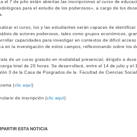
a el 7 de julio están abiertas las inscripciones al curso de educ
dológicas para el estudio de los poderosos», a cargo de los do
a.
inalizar el curso, los y las estudiantes serán capaces de identifica
nálisis de actores poderosos, tales como grupos económicos, gr
rrollar capacidades para investigar en contextos de difícil acceso 
ica en la investigación de estos campos, reflexionando sobre los d
rata de un curso gratuito en modalidad presencial, dirigido a do
carga total de 20 horas. Se desarrollará, entre el 14 de julio y el
alón 3 de la Casa de Posgrados de la Facultad de Ciencias Social
grama (
clic aquí
)
ulario de inscripción (
clic aquí
)
PARTIR ESTA NOTICIA